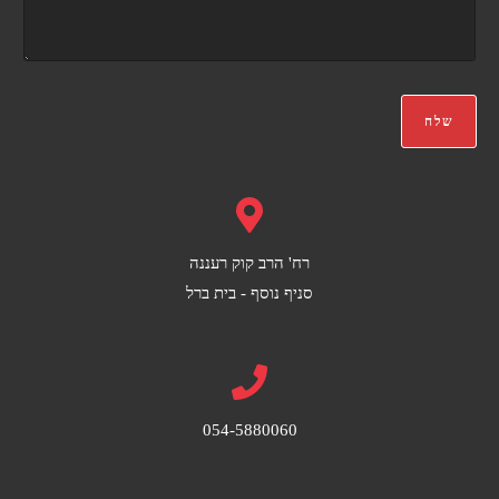
ט
ע
ר
ה
ו
*
נ
י
*
שלח
רח' הרב קוק רעננה
סניף נוסף - בית ברל
054-5880060