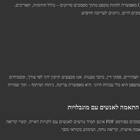
כשמדובר במסמכים משפטיים רגישים. בנוסף, המרה עם OCR מאפשרת לזהות טקסט מתוך מסמכים סרוקים – כולל חתימות, תאריכים,
כים חיים, ניתנים לעריכה וחיפוש.
צהירים, פסקי דין, כתבי טענות. אנו מבצעים תיקון ידני לפי צורך, ומבטיחים
 נוחה לעבודה. המרת PDF ל־Word בתחום המשפט היא כלי עבודה חיוני. היא מאפשרת עריכה, ניתוח ושיתוף – תוך שמירה
נגישות היא ערך חשוב בכל תחום – חינוך, ממשל, עסקים. מסמכים בפורמט PDF אינם תמיד נגישים לאנשים עם לקויות ראייה, קשיי קריאה