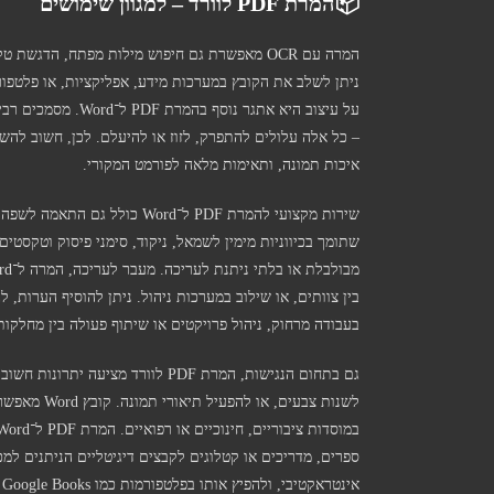
📦
המרת PDF לוורד – למגוון שימושים
המרה עם OCR מאפשרת גם חיפוש מילות מפתח, הדג
ניתן לשלב את הקובץ במערכות מידע, אפליקציות, או פלטפו
על עיצוב היא אתגר 
– כל אלה עלולים להתפרק, לזוז או להיעלם. לכן, חשוב לה
איכות תמונה, ותאימות מלאה לפורמט המקורי.
שתומך בכיווניות מימין לשמאל, ניקוד, סימני פיסוק וטקסטים
בין צוותים, או שילוב במערכות ניהול. ניתן להוסיף הערות, ל
בעבודה מרחוק, ניהול פרויקטים או שיתוף פעולה בין מחלקות
גם בתחום הנגישות, המרת PDF לוורד
לשנות צבעים
אינטראקטיבי, ולהפיץ אותו בפלטפורמות כמו Amazon Kindle, Google Books או אתרים עצמאיים.