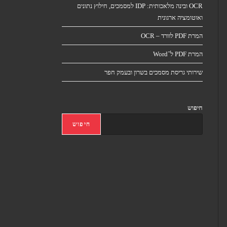
OCR ובינה מלאכותית: IDP למסמכים, חילוץ נתונים
ואוטומציה ארגונית
המרת PDF לוורד – OCR
המרת PDF ל־Word
שירותי גריסת מסמכים בשרון ובעמק חפר
חיפוש
חיפוש