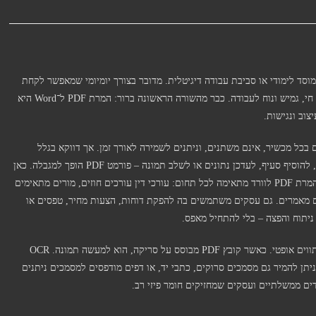
ד, מוסד לימודי או סביבת עבודה דיגיטלית. מדובר בצורך יומיומי שמאפשר לקחת
מסמך סגור, לעיתים בלתי ניתן לעריכה, ולהפוך אותו למסמך חי, גמיש ונוח לעבודה. כבר מהשורה הראשונה ברור: המרת PDF ל־Word היא
וב ונגישות.
ם זהים בכל מכשיר, אינם משתנים, וניתנים לשמירה לאורך זמן. אך דווקא בגלל
יציבותם, הם אינם נוחים לעריכה. כאשר נדרש לשנות טקסט, להוסיף סעיף, לעדכן נתונים או לשלב תמונה – פורמט PDF הופך למגבלה. כאן
נכנסת לתמונה ההמרה ל־Word, שמאפשרת גמישות מלאה. המרת PDF לוורד מתאימה לכל תחום: עורכי דין עורכים חוזים, מורים מתאימים
ים מאמרים. גם עסקים משתמשים בה להפקת דוחות, הצעות מחיר, טפסים או
ניתוח והפצה – בלי להתחיל מאפס.
אחד היתרונות המרכזיים הוא האפשרות לשלב OCR – זיהוי תווים אופטי. כאשר קובץ PDF מבוסס על סריקה, הוא למעשה תמונה. OCR
יתן להמיר גם מסמכים סרוקים, כתבי יד, או דפים מודפסים למסמכים ניתנים
רדים ממשלתיים ועסקים שמחזיקים חומר פיזי רב.