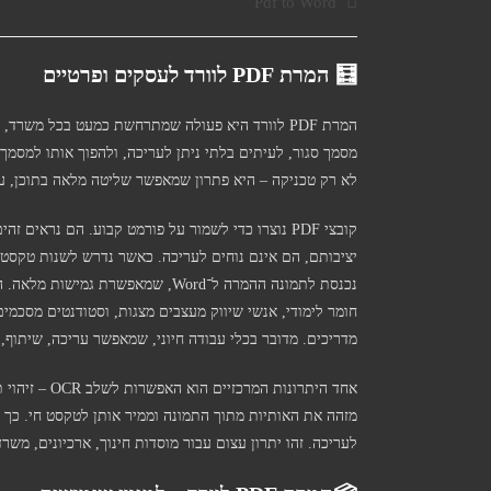
קטגוריה:
Pdf to Word
🧮
המרת PDF לוורד לעסקים ופרטיים
המרת PDF לוורד היא פעולה שמתרחשת כמעט בכל משר
לא רק טכניקה – היא פתרון שמאפשר שליטה מלאה בתוכן, עיצ
קובצי PDF נוצרו כדי לשמור על פורמט קבוע. הם נראי
חומר לימודי, אנשי שיווק מעצבים מצגות, וסטודנטים מסכמ
מדריכים. מדובר בכלי עבודה חיוני, שמאפשר עריכה, שיתוף, 
מזהה את האותיות מתוך התמונה וממיר אותן לטקסט חי. כך נ
לעריכה. זהו יתרון עצום עבור מוסדות חינוך, ארכיונים, מש