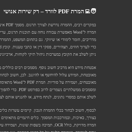
🧑‍💻
המרת PDF לוורד – רק שירות אנושי
במקרים
המרה ל־Word מאפשרת עבודה נוחה עם תוכנות תרגו
מדריכים, חומר לימודי או שיווקי. גם בתחום המשפט, ההמרה ה
ניתן לשלב את הקובץ במערכות ניהול תיקי לקוחות, ארכיונים מ
אבטחת מידע היא מרכיב חשוב נוסף. מסמכים רבים כוללים מי
מאובטחת, המידע עלול להיחשף או להיגנב. לכן, חשוב לבח
מאובטחים, וש
לשלב אותם במסדי נתונים, לנתח מידע, או להנגיש אותם לצי
לבסוף, חשוב לבחור בכלי ההמרה הנכון. קיימים עשרות כלים
בצורך, באיכות, ובמורכבות המסמך. כלים חינמיים מתאימים 
המרה מדויקת, כולל OCR, תמיכה בשפות שו