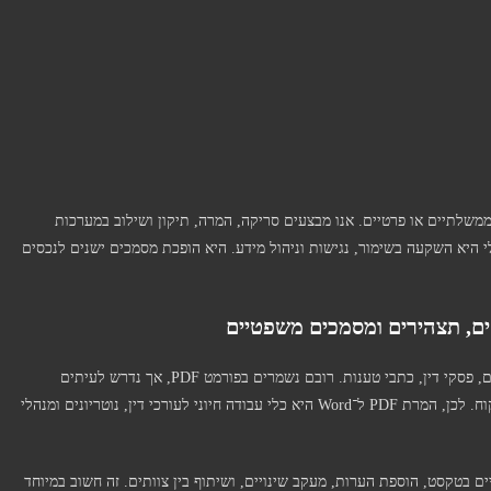
 ממשלתיים או פרטיים. אנו מבצעים סריקה, המרה, תיקון ושילוב במערכות
P ל־Word לצורך ארכיון דיגיטלי היא השקעה בשימור, נגישות וניהול מידע. היא הופכת מסמכים ישנים לנכסים
תחום המשפט מתבסס על מסמכים מדויקים – חוזים, תצהירים, פסקי דין, כתבי טענות. רובם נשמרים בפורמט PDF, אך נדרש לעיתים
קרובות לערוך אותם, להוסיף סעיפים, או להתאים אותם ללקוח. לכן, המרת PDF ל־Word היא כלי עבודה חיוני לעורכי דין, נוטריונים ומנהלי
עריכה מדויקת. קובץ Word מאפשר שינויים בטקסט, הוספת הערות, מעקב שינויים, ושיתוף בין צוותים. זה חשוב במיוחד