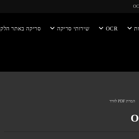
ת
OCR
שירותי סריקה
סריקה באתר הלקו
המרת PDF לוורד