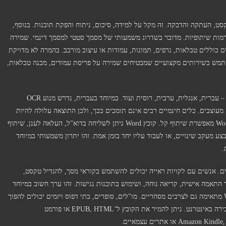
שת טקסט, העתקה והדבקה. זה מקל על למידה, סיכום, ניתוח והפקת תובנות. בנוסף,
רמות שיתופיות. מדובר בשדרוג משמעותי של מסמך סטטי למסמך דינמי. שמירה
נוסף בהמרת PDF ל־Word. מסמכים רבים כוללים טבלאות, גרפים, תמונות, עמודות או עיצוב מורכב. בהמרה לא מדויקת
שתמש בשירותים מקצועיים שמבטיחים שמירה על פריסת עמודים, מבנה טבלאות,
שירות מקצועי להמרת PDF ל־Word כולל גם התאמה לשפה – עברית, אנגלית, ערבית, רוסית ועוד. במיוחד בעברית, נדרש מנוע OCR
 מעוצבים. כלים חינמיים רבים אינם תומכים בכך, ולכן התוצאה עלולה להיות
מבולבלת או בלתי ניתנת לעריכה. מעבר לעריכה, המרה ל־Word מאפשרת שיתוף קל. קובץ Word ניתן לשליחה בדוא"ל, העלאה לענן, שיתוף
בצע מעקב שינויים, או לעבוד עליו יחד בזמן אמת. זהו יתרון משמעותי במיוחד
.
 מציעה יתרונות חשובים. אנשים עם לקויות ראייה יכולים להשתמש בקוראי מסך, להגדיל טקסט,
, או להפעיל תיאורי תמונה. קובץ Word מאפשר התאמה אישית, קריאה נוחה, ושימוש בתוכנות נגישות. זהו ערך חשוב במיוחד
במוסדות ציבוריים, חינוכיים או רפואיים. המרת PDF ל־Word מתאימה גם לצרכים מסחריים. מו"לים, סופרים, בתי דפוס ויזמים יכולים להפוך
ספרים, מדריכים או קטלוגים לקבצים דיגיטליים הניתנים למכירה באינטרנט. ניתן להמיר את הקובץ ל־EPUB, HTML או פורמט