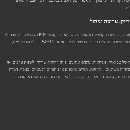
ם תיקון ידני לפי צורך, התאמה לשפה ולעיצוב, ושמירה על אבטחת מידע.
ים.
המרת PDF לוורד היא פתרון אידיאלי עבור דוחות כספיים, מאזנים, תחזיות תקציביות ומסמכים חשבונאיים. קובצי PDF משמשים לשמירה על
פורמט קבוע, אך אינם נוחים לעריכה או ניתוח. לכן, עסקים, רואי חשבון ומנהלי כספים נדרשים להמיר אותם ל־Word כדי לבצע שינויים,
קובץ Word מאפשר עריכה מלאה של טבלאות, נוסחאות, גרפים ונתונים. ניתן להוסיף שורות, לשנות ערכים, או
חות משתנים – תחזיות, תזרים מזומנים או ניתוחים רבעוניים. בנוסף, המרה
ל מספרים, סימנים, ותיאורים. כך ניתן להמיר גם דוחות מודפסים או סרוקים