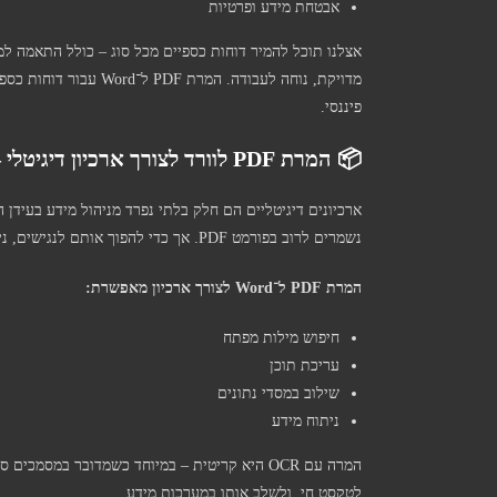
אבטחת מידע ופרטיות
מדויקת, נוחה לעבודה. ה
פיננסי.
📦 המרת PDF לוורד לצורך ארכיון דיגיטלי – שימור ונגישות
ארכיונים דיגיטליים הם חלק בלתי נפרד מניהול מידע בעידן 
נשמרים לרוב בפורמט PDF. אך כדי להפוך אותם לנגישים, ניתנים לחיפוש ולעריכה – יש להמיר אותם ל־Word.
המרת PDF ל־Word לצורך ארכיון מאפשרת:
חיפוש מילות מפתח
עריכת תוכן
שילוב במסדי נתונים
ניתוח מידע
המרה עם OCR היא קריטית – במיוחד כשמדובר במס
לטקסט חי, ולשלב אותו במערכות מידע.