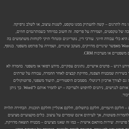
 רבים, ההמרה נדרשת לצורך תרגום. מסמך PDF אינו נוח לתרגום – קשה להעתיק ממנו טקסט, לשנות עיצוב, או לשלב גרפיקה.
ם, עריכה של טקסטים, ושמירה על פריסה. זה חשוב במיוחד כשמתרגמים חוזים,
יא כלי עבודה חיוני. עורכי דין, נוטריונים ומנהלי תיקי לקוחות משתמשים בה
כדי לערוך חוזים, תצהירים, פסקי דין או כתבי טענות. קובץ Word מאפשר שינויים מדויקים, מעקב שינויים, ושמירה על פורמט משפטי. בנוסף,
שפטיים או מערכות CRM.
דע רגיש – פרטים אישיים, נתונים עסקיים, מידע רפואי או משפטי. בהמרה לא
ור בשירות שמבטיח הצפנה, מחיקת קבצים לאחר ההמרה, עבודה על שרתים
מירה על סודיות. המרת PDF ל־Word מתאימה גם לצורך ארכיון דיגיטלי. מסמכים היסטוריים, תיעוד משפטי, פרוטוקולים
ומסמכים ממשלתיים נשמרים לרוב בפורמט PDF. כדי להפוך אותם לנגישים, ניתנים לחיפוש ולעריכה – יש להמיר אותם ל־Word. כך ניתן
בור.
 – חלקם חינמיים, חלקם בתשלום, חלקם אונליין וחלקם תוכנות. הבחירה תלויה
להמרות פשוטות, אך לעיתים אינם שומרים על עיצוב. כלים מקצועיים מציעים
נות, ושמירה על פרטיות. שירות מותאם אישית – כמו זה שאנו מציעים – מבטיח תוצאה מדויקת,