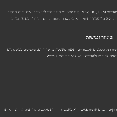
אצלנו תוכל להמיר דוחות כספיים מכל סוג – כולל התאמה למערכות ERP, CRM או BI. אנו מבצעים תיקון ידני לפי צורך, ומבטיחים תוצאה
מרת PDF ל־Word עבור דוחות כספיים היא כלי עבודה חיוני. היא מאפשרת ניתוח, עריכה וניהול חכם של מידע
המודרני. מסמכים היסטוריים, תיעוד משפטי, פרוטוקולים, ומסמכים ממשלתיים
מכים סרוקים, ישנים או מודפסים. היא מאפשרת לזהות טקסט מתוך תמונה, להפוך אותו