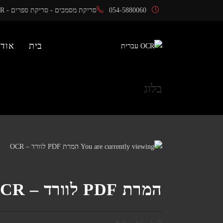
Ski
054-5880060
סריקת מסמכים - סריקת ספרים - OCR
t
conten
בית
אודו
בלוג
המרת PDF לוורד – OCR