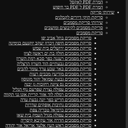
המרת PDF לאקסל
המרת PDF ל PDF בר חיפוש
שירותי סריקה
סריקת תיקי דיירים לקבלנים
שירותי סריקת מסמכים
סריקת מסמכים לקיבוצים ומושבים
סריקת מסמכים
סריקת מסמכים בתל אביב יפו
סריקת מסמכים חיפה זיכרון יעקב יוקנעם בנימינה
סריקת מסמכים ירושלים בית שמש
סריקת מסמכים חולון בת ים ראשון לציון
סריקת מסמכים רעננה כפר סבא רמת השרון
סריקת מסמכים גבעתיים הוד השרון הרצליה
סריקת מסמכים באר שבע ערד עומר להבים
סריקת מסמכים מודיעין מכבים רעות
סריקת מסמכים גבעת שמואל יהוד מונוסון
סריקת מסמכים נס ציונה רחובות גן יבנה
סריקת מסמכים עפולה נצרת שפרעם נוף הגליל
סריקת מסמכים רמלה לוד אזור קריית אונו גני תקווה
סריקת מסמכים חריש כפר יונה גבעת עדה
סריקת מסמכים נתיבות אופקים שדרות
סריקת מסמכים כרמיאל טבריה צפת
סריקת מסמכים עפולה מגדל העמק בית שאן
סריקת מסמכים חדרה אור עקיבא קיסריה
סריקת מסמכים ראש העין אלעד אריאל אור יהודה