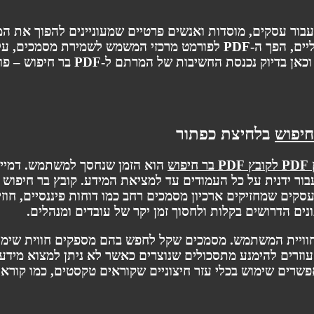
עבור עסקים, מוסדות ואנשים פרטיים שמעוניינים להפוך את ה
יותר, מהיר ונוח לשימוש. עם העלייה בכמות המסמכים הדיגיטליים, הפך ה-PDF לפורמט מרכז
אולם, מסמכים אלו אינם תמיד ידידותיים לשימוש או
בלחיצת כפתור
וש
הוא הזמן שנחסך למשתמש. דמיינ
פוש, תצטרכו לעבור ידנית על כל העמודים עד למציאת המידע. קובץ בר ח
עסקים שמחזיקים ארכיון מסמכים רחב כמו דוחות פיננסיים, חוזי
נים הדרושים בקלות ולחסוך זמן יקר של עובדים ומנהלים.
וויית המשתמש. מסמכים שקל לחפש בהם מספקים חווית שימוש
עוזרים להימנע מתסכולים שנוצרים כאשר לא ניתן למצוא מידע
אפשרים שימוש בכלי עזר חיצוניים שקוראים טקסטים, כמו קוראי