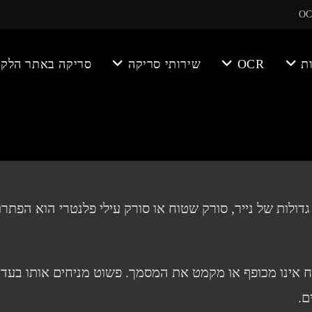
ת
OCR
שירותי סריקה
סריקה באתר הלקו
דולות של נייר, סורק שטוח או סורק עילי פלנטרי הוא הפתר
אינו מכופף או מקמט את המסמך. פשוט מניחים אותו בעדי
ם.