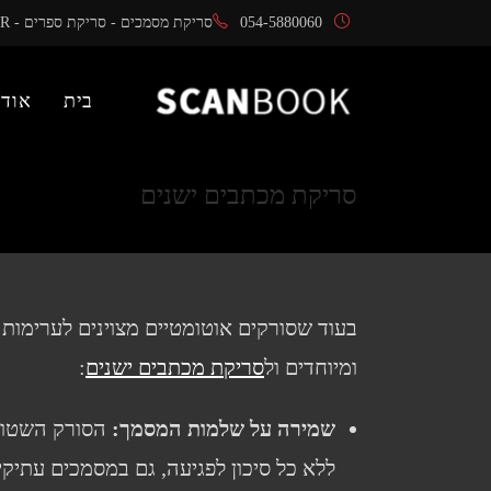
Ski
054-5880060
סריקת מסמכים - סריקת ספרים - OCR
t
conten
בית
אודו
סריקת מכתבים ישנים
בעוד שסורקים אוטומטיים מצוינים לערימות ג
ומיוחדים ול
סריקת מכתבים ישנים
:
שמירה על שלמות המסמך
:
הסורק השטוח 
ללא כל סיכון לפגיעה, גם במסמכים עתיקי