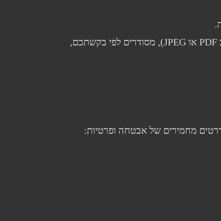
.
לאחר השלמת הסריקה, תקבלו את הקבצים הדיגיטליים בפורמט המועדף עליכם (לרוב PDF או JPEG), מסודרים לפי בקשתכם,
דרטים מחמירים של אבטחה ופרטיות: