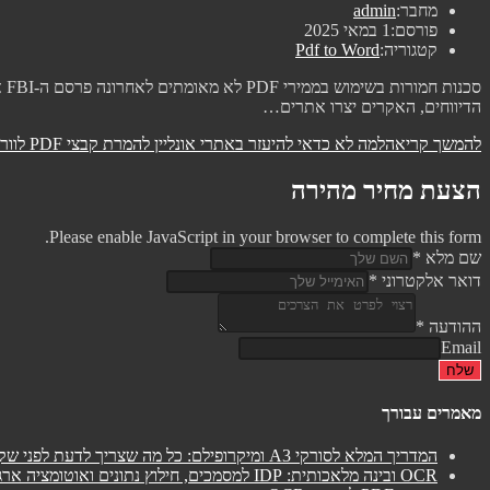
מחבר:
admin
פורסם:
1 במאי 2025
קטגוריה:
Pdf to Word
הדיווחים, האקרים יצרו אתרים…
להמשך קריאה
למה לא כדאי להיעזר באתרי אונליין להמרת קבצי PDF לוורד
הצעת מחיר מהירה
Please enable JavaScript in your browser to complete this form.
שם מלא
*
דואר אלקטרוני
*
ההודעה
*
Email
שלח
מאמרים עבורך
המדריך המלא לסורקי A3 ומיקרופילם: כל מה שצריך לדעת לפני שקונים או שוכרים
OCR ובינה מלאכותית: IDP למסמכים, חילוץ נתונים ואוטומציה ארגונית