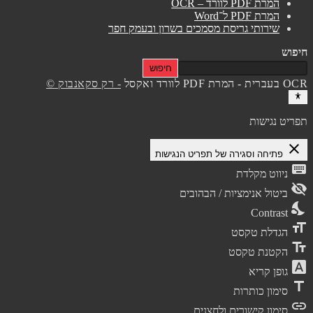
המרת PDF לוורד – OCR
המרת PDF ל־Word
שירותי גריסת מסמכים בשרון ובעמק חפר
חיפוש
חיפוש
OCR בעברית - המרת PDF לוורד ואקסל
- רק סקאנבוק ©
תפריט נגישות
close
פתיחה וסגירה של תפריט הנגישות
keyboard
ניווט מקלדת
visibility_off
ביטול אנימציות / הבהובים
nights_stay
Contrast
format_size
הגדלת טקסט
text_fields
הקטנת טקסט
font_download
גופן קריא
title
סימון כותרות
link
סימון קישורים ולחצנים