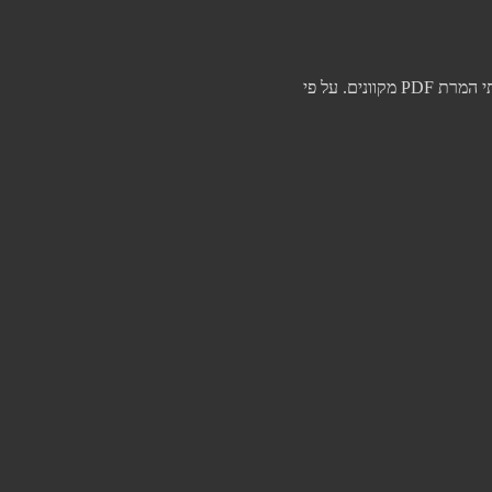
סכנות חמורות בשימוש בממירי PDF לא מאומתים לאחרונה פרסם ה-FBI אזהרה חמורה לציבור בנוגע לפעילות זדונית המתבצעת תחת מסווה של שירותי המרת PDF מקוונים. על פי