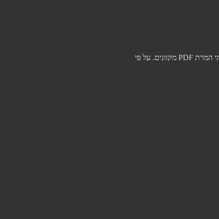
סכנות חמורות בשימוש בממירי PDF לא מאומתים לאחרונה פרסם ה-FBI אזהרה חמורה לציבור בנוגע לפעילות זדונית המתבצעת תחת מסווה של שירותי המרת PDF מקוונים. על פי