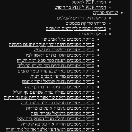
המרת PDF לאקסל
המרת PDF ל PDF בר חיפוש
שירותי סריקה
סריקת תיקי דיירים לקבלנים
שירותי סריקת מסמכים
סריקת מסמכים לקיבוצים ומושבים
סריקת מסמכים
סריקת מסמכים בתל אביב יפו
סריקת מסמכים חיפה זיכרון יעקב יוקנעם בנימינה
סריקת מסמכים ירושלים בית שמש
סריקת מסמכים חולון בת ים ראשון לציון
סריקת מסמכים רעננה כפר סבא רמת השרון
סריקת מסמכים גבעתיים הוד השרון הרצליה
סריקת מסמכים באר שבע ערד עומר להבים
סריקת מסמכים מודיעין מכבים רעות
סריקת מסמכים גבעת שמואל יהוד מונוסון
סריקת מסמכים נס ציונה רחובות גן יבנה
סריקת מסמכים עפולה נצרת שפרעם נוף הגליל
סריקת מסמכים רמלה לוד אזור קריית אונו גני תקווה
סריקת מסמכים חריש כפר יונה גבעת עדה
סריקת מסמכים נתיבות אופקים שדרות
סריקת מסמכים כרמיאל טבריה צפת
סריקת מסמכים עפולה מגדל העמק בית שאן
סריקת מסמכים חדרה אור עקיבא קיסריה
סריקת מסמכים ראש העין אלעד אריאל אור יהודה