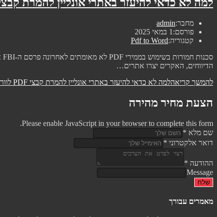
למה לא כדאי להיעזר באתרי אונליין להמרת קבצי PDF לוור
מחבר:
admin
פורסם:
1 במאי 2025
קטגוריה:
Pdf to Word
הדיווחים, האקרים יצרו אתרים…
להמשך קריאה
למה לא כדאי להיעזר באתרי אונליין להמרת קבצי PDF לוורד
הצעת מחיר מהירה
Please enable JavaScript in your browser to complete this form.
שם מלא
*
דואר אלקטרוני
*
ההודעה
*
Message
שלח
מאמרים עבורך