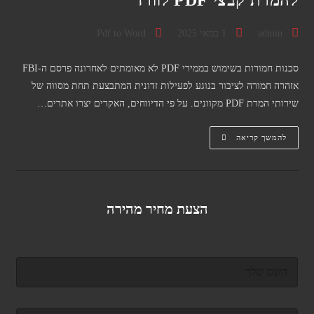
מחבר:
פורסם:
קטגוריה:
admin
1 במאי 2025
Pdf to Word
סכנות חמורות בשימוש בממירי PDF לא מאומתים לאחרונה פרסם ה-FBI
אזהרה חמורה לציבור בנוגע לפעילות זדונית המתבצעת תחת מסווה של
שירותי המרת PDF מקוונים. על פי הדיווחים, האקרים יצרו אתרים…
למה
להמשך קריאה
לא
כדאי
להיעזר
באתרי
אונליין
להמרת
קבצי
הצעת מחיר מהירה
PDF
לוורד
ש
ם
מ
ל