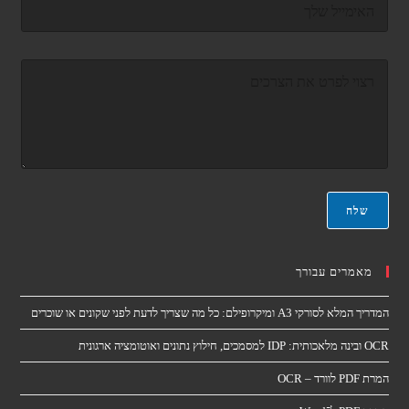
ד
א
ו
*
א
ר
ה
א
ה
ל
ו
ק
ד
ט
ע
ר
ה
ו
*
נ
י
*
שלח
מאמרים עבורך
המדריך המלא לסורקי A3 ומיקרופילם: כל מה שצריך לדעת לפני שקונים או שוכרים
OCR ובינה מלאכותית: IDP למסמכים, חילוץ נתונים ואוטומציה ארגונית
המרת PDF לוורד – OCR