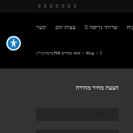
וח
שרותי גריסה
עצות זהב
קשר
>
Blog
>
איפה ממירים PDF ברמת גן ר"ג
הצעת מחיר מהירה
ש
ם
מ
ל
ד