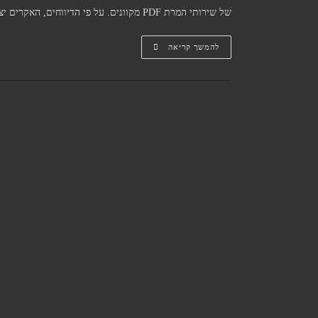
של שירותי המרת PDF מקוונים. על פי הדיווחים, האקרים יצרו אתרים…
למה
להמשך קריאה
לא
כדאי
להיעזר
באתרי
אונליין
להמרת
קבצי
PDF
לוורד