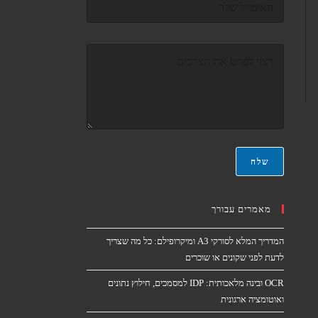
א
ו
*
א
ר
ה
א
ה
ל
ו
ק
ד
ט
ע
ר
ה
ו
*
נ
י
*
שלח
מאמרים עבורך
המדריך המלא לסורקי A3 ומיקרופילם: כל מה שצריך
לדעת לפני שקונים או שוכרים
OCR ובינה מלאכותית: IDP למסמכים, חילוץ נתונים
ואוטומציה ארגונית