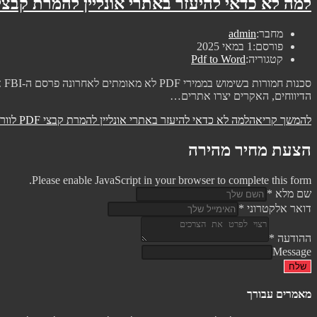
למה לא כדאי להיעזר באתרי אונליין להמרת קבצי PDF לוור
מחבר:
admin
פורסם:
1 במאי 2025
קטגוריה:
Pdf to Word
הדיווחים, האקרים יצרו אתרים…
להמשך קריאה
למה לא כדאי להיעזר באתרי אונליין להמרת קבצי PDF לוורד
הצעת מחיר מהירה
Please enable JavaScript in your browser to complete this form.
שם מלא
*
דואר אלקטרוני
*
ההודעה
*
Message
שלח
מאמרים עבורך