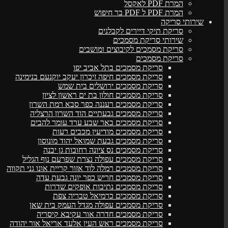
המרת PDF לאקסל
המרת PDF ל PDF בר חיפוש
שירותי סריקה
סריקת תיקי דיירים לקבלנים
שירותי סריקת מסמכים
סריקת מסמכים לקיבוצים ומושבים
סריקת מסמכים
סריקת מסמכים בתל אביב יפו
סריקת מסמכים חיפה זיכרון יעקב יוקנעם בנימינה
סריקת מסמכים ירושלים בית שמש
סריקת מסמכים חולון בת ים ראשון לציון
סריקת מסמכים רעננה כפר סבא רמת השרון
סריקת מסמכים גבעתיים הוד השרון הרצליה
סריקת מסמכים באר שבע ערד עומר להבים
סריקת מסמכים מודיעין מכבים רעות
סריקת מסמכים גבעת שמואל יהוד מונוסון
סריקת מסמכים נס ציונה רחובות גן יבנה
סריקת מסמכים עפולה נצרת שפרעם נוף הגליל
סריקת מסמכים רמלה לוד אזור קריית אונו גני תקווה
סריקת מסמכים חריש כפר יונה גבעת עדה
סריקת מסמכים נתיבות אופקים שדרות
סריקת מסמכים כרמיאל טבריה צפת
סריקת מסמכים עפולה מגדל העמק בית שאן
סריקת מסמכים חדרה אור עקיבא קיסריה
סריקת מסמכים ראש העין אלעד אריאל אור יהודה