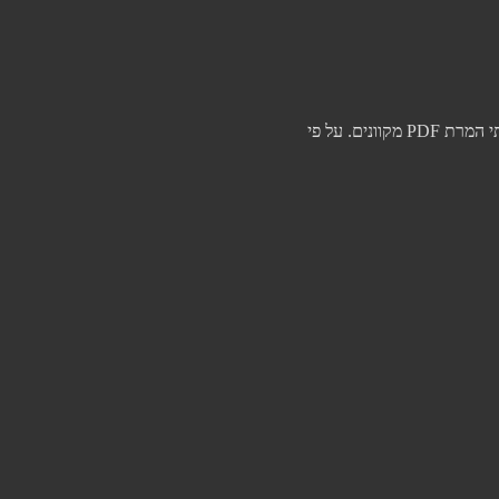
סכנות חמורות בשימוש בממירי PDF לא מאומתים לאחרונה פרסם ה-FBI אזהרה חמורה לציבור בנוגע לפעילות זדונית המתבצעת תחת מסווה של שירותי המרת PDF מקוונים. על פי