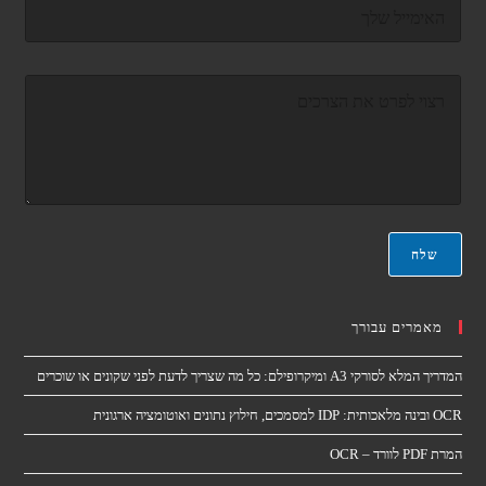
ד
א
ו
*
א
ר
ה
א
ה
ל
ו
ק
ד
ט
ע
ר
ה
ו
*
נ
י
*
שלח
מאמרים עבורך
המדריך המלא לסורקי A3 ומיקרופילם: כל מה שצריך לדעת לפני שקונים או שוכרים
OCR ובינה מלאכותית: IDP למסמכים, חילוץ נתונים ואוטומציה ארגונית
המרת PDF לוורד – OCR