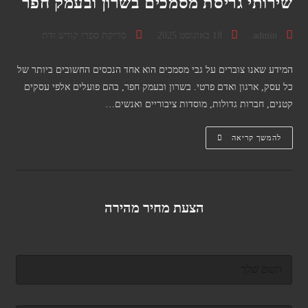
שירותי גריסת מסמכים בשרון ובעמק חפר
מחבר:
פורסם:
קטגוריה:
admin
18 באוגוסט 2025
סריקת ספרי קודש ודת
המידע שאנו צוברים על גבי מסמכים הוא אחד הנכסים החשובים ביותר של
כל עסק, ארגון ואדם פרטי. בשרון ובעמק חפר, בהם פועלים אלפי עסקים
קטנים, חברות גדולות, מוסדות ציבוריים ואנשים…
שירותי
להמשך קריאה
גריסת
מסמכים
בשרון
ובעמק
חפר
הצעת מחיר מהירה
ש
ם
מ
ל