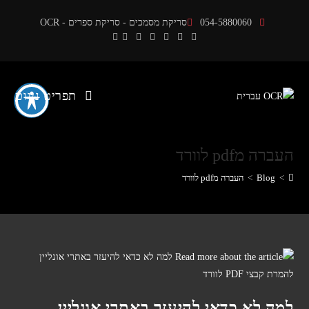
Ski
054-5880060
סריקת מסמכים - סריקת ספרים - OCR
t
conten
תפריט ניווט
העברה מpdf לוורד
>
Blog
>
העברה מpdf לוורד
למה לא כדאי להיעזר באתרי אונליין