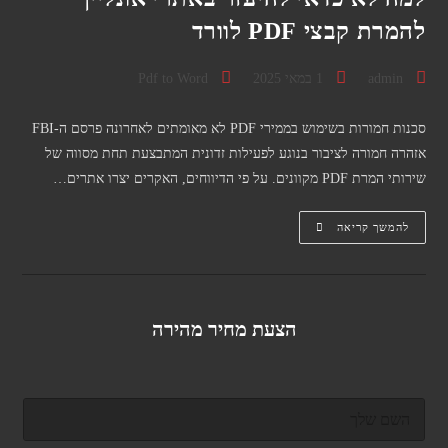
להמרת קבצי PDF לוורד
מחבר:
פורסם:
קטגוריה:
admin
1 במאי 2025
Pdf to Word
סכנות חמורות בשימוש בממירי PDF לא מאומתים לאחרונה פרסם ה-FBI
אזהרה חמורה לציבור בנוגע לפעילות זדונית המתבצעת תחת מסווה של
שירותי המרת PDF מקוונים. על פי הדיווחים, האקרים יצרו אתרים…
למה
להמשך קריאה
לא
כדאי
להיעזר
באתרי
אונליין
להמרת
קבצי
הצעת מחיר מהירה
PDF
לוורד
ש
ם
מ