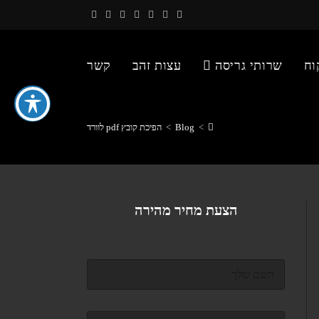
וח
שרותי גריסה
עצות זהב
קשר
>
Blog
>
הפיכת קובץ pdf לוורד
הצעת מחיר מהירה
ש
ם
מ
ל
ד