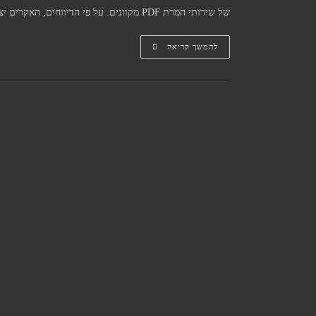
של שירותי המרת PDF מקוונים. על פי הדיווחים, האקרים יצרו אתרים…
למה
להמשך קריאה
לא
כדאי
להיעזר
באתרי
אונליין
להמרת
קבצי
PDF
לוורד