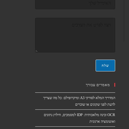
א
ו
*
א
ר
ה
א
ה
ל
ו
ק
ד
ט
ע
ר
ה
ו
*
נ
י
*
שלח
מאמרים עבורך
המדריך המלא לסורקי A3 ומיקרופילם: כל מה שצריך
לדעת לפני שקונים או שוכרים
OCR ובינה מלאכותית: IDP למסמכים, חילוץ נתונים
ואוטומציה ארגונית