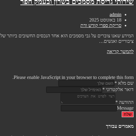
שירותי גריסת מסמכים בשרון ובעמק חפר
מחבר:
admin
פורסם:
18 באוגוסט 2025
קטגוריה:
סריקת ספרי קודש ודת
המידע שאנו צוברים על גבי מסמכים הוא אחד הנכסים החשובים ביותר של כ
ציבוריים ואנשים…
שירותי
להמשך קריאה
גריסת
מסמכים
בשרון
ובעמק
Please enable JavaScript in your browser to complete this form.
חפר
שם מלא
*
דואר אלקטרוני
*
ההודעה
*
Message
שלח
מאמרים עבורך