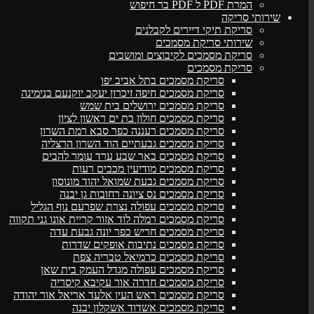
המרת PDF ל PDF בר חיפוש
שירותי סריקה
סריקת תיקי דיירים לקבלנים
שירותי סריקת מסמכים
סריקת מסמכים לקיבוצים ומושבים
סריקת מסמכים
סריקת מסמכים בתל אביב יפו
סריקת מסמכים חיפה זיכרון יעקב יוקנעם בנימינה
סריקת מסמכים ירושלים בית שמש
סריקת מסמכים חולון בת ים ראשון לציון
סריקת מסמכים רעננה כפר סבא רמת השרון
סריקת מסמכים גבעתיים הוד השרון הרצליה
סריקת מסמכים באר שבע ערד עומר להבים
סריקת מסמכים מודיעין מכבים רעות
סריקת מסמכים גבעת שמואל יהוד מונוסון
סריקת מסמכים נס ציונה רחובות גן יבנה
סריקת מסמכים עפולה נצרת שפרעם נוף הגליל
סריקת מסמכים רמלה לוד אזור קריית אונו גני תקווה
סריקת מסמכים חריש כפר יונה גבעת עדה
סריקת מסמכים נתיבות אופקים שדרות
סריקת מסמכים כרמיאל טבריה צפת
סריקת מסמכים עפולה מגדל העמק בית שאן
סריקת מסמכים חדרה אור עקיבא קיסריה
סריקת מסמכים ראש העין אלעד אריאל אור יהודה
סריקת מסמכים אשדוד אשקלון יבנה