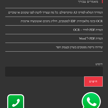
מאמרים עבורך
המדריך המלא לסורקי A3 ומיקרופילם: כל מה שצריך לדעת לפני שקונים או שוכרים
OCR ובינה מלאכותית: IDP למסמכים, חילוץ נתונים ואוטומציה ארגונית
המרת PDF לוורד – OCR
המרת PDF ל־Word
שירותי גריסת מסמכים בשרון ובעמק חפר
חיפוש
חיפוש