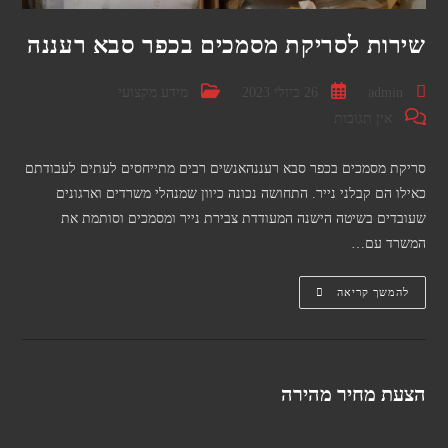
שירות לסריקת מסמכים בכפר סבא רעננה
מחבר:
פורסם:
קטגוריה:
admin
26 ביולי 2023
מידע מקצועי
תגובות:
אין תגובות
סריקת מסמכים בכפר סבא רעננהאנשים רבים מתייחסים לעתים לעבודתם
כאילו הם קבלני נייר. התחושה נכונה כיוון שמנהלי משרדים וארגונים
שעובדים בשיטה הישנה המעודדת צבירת נייר ומסמכים וסותמת את
המשרד עם…
שירות
להמשך קריאה
לסריקת
מסמכים
בכפר
סבא
רעננה
הצעת מחיר מהירה