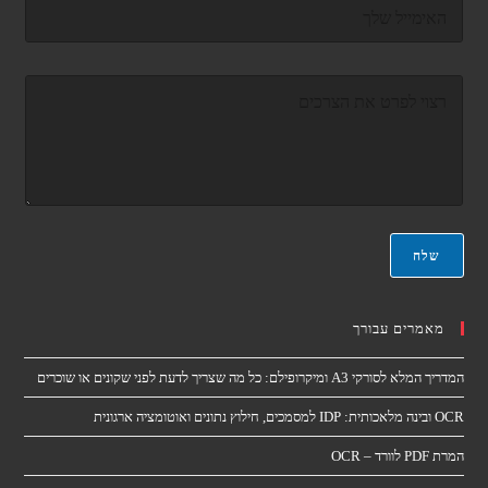
ד
א
ו
*
א
ר
ה
א
ה
ל
ו
ק
ד
ט
ע
ר
ה
ו
*
נ
י
*
שלח
מאמרים עבורך
המדריך המלא לסורקי A3 ומיקרופילם: כל מה שצריך לדעת לפני שקונים או שוכרים
OCR ובינה מלאכותית: IDP למסמכים, חילוץ נתונים ואוטומציה ארגונית
המרת PDF לוורד – OCR