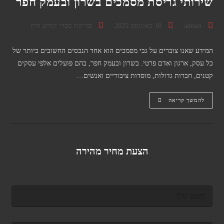
שירותי גריסת מסמכים בשרון ובעמק חפר
מחבר:
פורסם:
קטגוריה:
admin
18 באוגוסט 2025
סריקת ספרי קודש ודת
המידע שאנו צוברים על גבי מסמכים הוא אחד הנכסים החשובים ביותר של
כל עסק, ארגון ואדם פרטי. בשרון ובעמק חפר, בהם פועלים אלפי עסקים
קטנים, חברות גדולות, מוסדות ציבוריים ואנשים…
שירותי
להמשך קריאה
גריסת
מסמכים
בשרון
ובעמק
חפר
הצעת מחיר מהירה
ש
ם
מ
ל