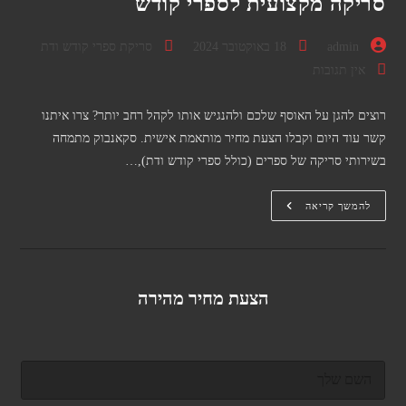
סריקה מקצועית לספרי קודש
מחבר:
פורסם:
קטגוריה:
admin
18 באוקטובר 2024
סריקת ספרי קודש ודת
תגובות:
אין תגובות
רוצים להגן על האוסף שלכם ולהנגיש אותו לקהל רחב יותר? צרו איתנו
קשר עוד היום וקבלו הצעת מחיר מותאמת אישית. סקאנבוק מתמחה
בשירותי סריקה של ספרים (כולל ספרי קודש ודת),…
סריקה
להמשך קריאה
מקצועית
לספרי
קודש
הצעת מחיר מהירה
ש
ם
מ