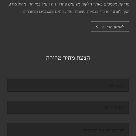
סריקת מסמכים באתר הלקוח מציעים פתרון נוח ויעיל במיוחד. ניהול מידע
הפך לאתגר מרכזי. כמויות עצומות של נתונים ומסמכים מצטברים…
מדוע
להמשך קריאה
כדאי
להזמין
שירותי
סריקת
מסמכים
באתר
הלקוח?
הצעת מחיר מהירה
ש
ם
מ
ל
ד
א
ו
*
א
ר
ה
א
ה
ל