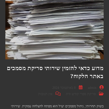
מדוע כדאי להזמין שירותי סריקת מסמכים
באתר הלקוח?
מחבר:
פורסם:
admin
8 באוקטובר 2024
קטגוריה:
תגובות:
סריקת ספרי קודש ודת
אין תגובות
בשוק תחרותי, ניהול מסמכים יעיל הוא מפתח להצלחה עסקית. שירותי