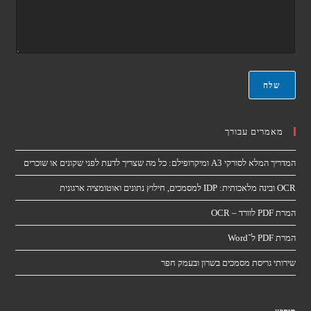
ו
ק
ד
ט
ע
ר
ה
ו
*
נ
י
*
שלח
מאמרים עבורך
המדריך המלא לסורקי A3 ומיקרופילם: כל מה שצריך לדעת לפני שקונים או שוכרים
OCR ובינה מלאכותית: IDP למסמכים, חילוץ נתונים ואוטומציה ארגונית
המרת PDF לוורד – OCR
המרת PDF ל־Word
שירותי גריסת מסמכים בשרון ובעמק חפר