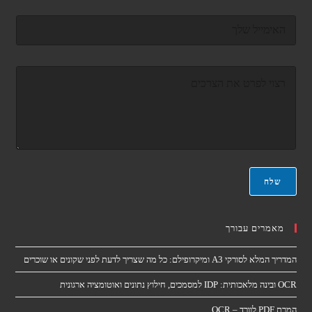
ל
ד
א
ו
*
א
ר
ה
א
ה
ל
ו
ק
ד
ט
ע
ר
ה
ו
*
נ
י
*
שלח
מאמרים עבורך
המדריך המלא לסורקי A3 ומיקרופילם: כל מה שצריך לדעת לפני שקונים או שוכרים
OCR ובינה מלאכותית: IDP למסמכים, חילוץ נתונים ואוטומציה ארגונית
המרת PDF לוורד – OCR