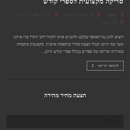
סריקה מקצועית לספרי קודש
מחבר:
פורסם:
קטגוריה:
admin
18 באוקטובר 2024
סריקת ספרי קודש ודת
תגובות:
אין תגובות
רוצים להגן על האוסף שלכם ולהנגיש אותו לקהל רחב יותר? צרו איתנו
קשר עוד היום וקבלו הצעת מחיר מותאמת אישית. סקאנבוק מתמחה
בשירותי סריקה של ספרים (כולל ספרי קודש ודת),…
סריקה
להמשך קריאה
מקצועית
לספרי
קודש
הצעת מחיר מהירה
ש
ם
מ