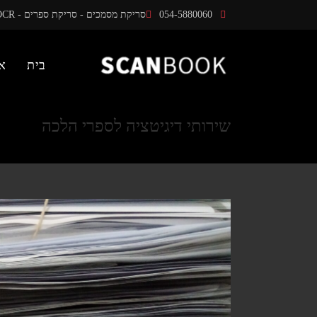
Ski
054-5880060
סריקת מסמכים - סריקת ספרים - OCR
t
conten
בית
א
שירותי דיגיטציה לספרי הלכה