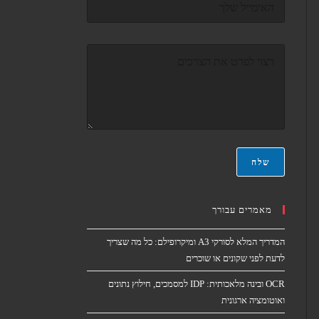
א
ו
*
א
ר
ה
א
ה
ל
ו
ק
ד
ט
ע
ר
ה
ו
*
נ
י
*
שלח
מאמרים עבורך
המדריך המלא לסורקי A3 ומיקרופילם: כל מה שצריך
לדעת לפני שקונים או שוכרים
OCR ובינה מלאכותית: IDP למסמכים, חילוץ נתונים
ואוטומציה ארגונית