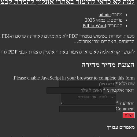
למה לא כדאי להיעזר באתרי אונליין להמרת קבצי PDF לוור
מחבר:
admin
פורסם:
1 במאי 2025
קטגוריה:
Pdf to Word
הדיווחים, האקרים יצרו אתרים…
להמשך קריאה
למה לא כדאי להיעזר באתרי אונליין להמרת קבצי PDF לוורד
הצעת מחיר מהירה
Please enable JavaScript in your browser to complete this form.
שם מלא
*
דואר אלקטרוני
*
ההודעה
*
Comment
שלח
מאמרים עבורך