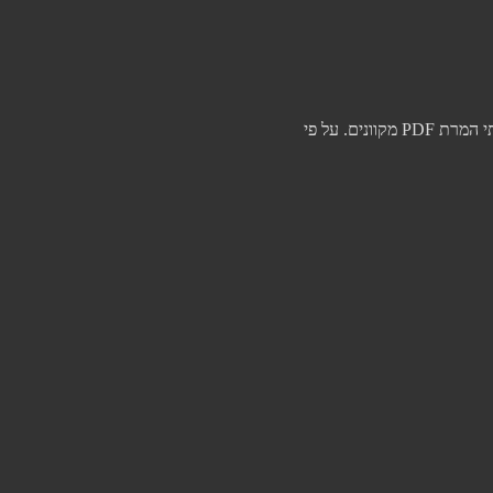
סכנות חמורות בשימוש בממירי PDF לא מאומתים לאחרונה פרסם ה-FBI אזהרה חמורה לציבור בנוגע לפעילות זדונית המתבצעת תחת מסווה של שירותי המרת PDF מקוונים. על פי