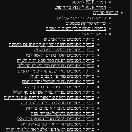
המרת PDF לאקסל
המרת PDF ל PDF בר חיפוש
שירותי סריקה
סריקת תיקי דיירים לקבלנים
שירותי סריקת מסמכים
סריקת מסמכים לקיבוצים ומושבים
סריקת מסמכים
סריקת מסמכים בתל אביב יפו
סריקת מסמכים חיפה זיכרון יעקב יוקנעם בנימינה
סריקת מסמכים ירושלים בית שמש
סריקת מסמכים חולון בת ים ראשון לציון
סריקת מסמכים רעננה כפר סבא רמת השרון
סריקת מסמכים גבעתיים הוד השרון הרצליה
סריקת מסמכים באר שבע ערד עומר להבים
סריקת מסמכים מודיעין מכבים רעות
סריקת מסמכים גבעת שמואל יהוד מונוסון
סריקת מסמכים נס ציונה רחובות גן יבנה
סריקת מסמכים עפולה נצרת שפרעם נוף הגליל
סריקת מסמכים רמלה לוד אזור קריית אונו גני תקווה
סריקת מסמכים חריש כפר יונה גבעת עדה
סריקת מסמכים נתיבות אופקים שדרות
סריקת מסמכים כרמיאל טבריה צפת
סריקת מסמכים עפולה מגדל העמק בית שאן
סריקת מסמכים חדרה אור עקיבא קיסריה
סריקת מסמכים ראש העין אלעד אריאל אור יהודה